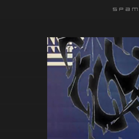
#######