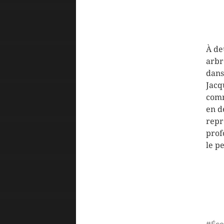
À de
arbr
dans
Jacq
comm
en d
repr
prof
le p