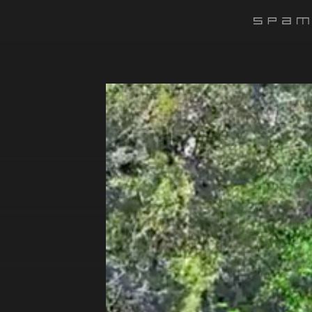
#######