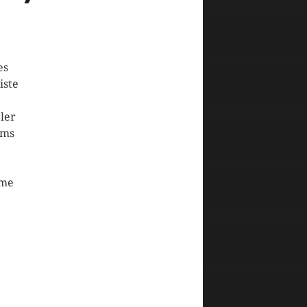
es
iste
ler
lms
mme