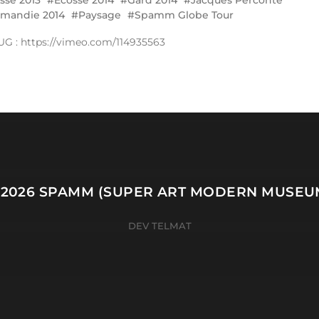
sse 2013
Écosse 2014
Gard 2014
Jacques Perconte
mandie 2014
Paysage
Spamm Globe Tour
G : https://vimeo.com/114935563
/spamm.fr/base/wp-includes/class-wp-query.php
on
 2026
SPAMM (SUPER ART MODERN MUSEU
DEV TELMAT