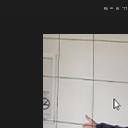
#######