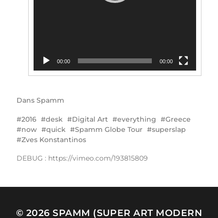
00:00
00:00
Dans
Spamm
2016
desk
Digital Art
everything
Greece
now
quick
Spamm Globe Tour
superslap
Zves Konstantinos
DEBUG : https://vimeo.com/193815809
© 2026
SPAMM (SUPER ART MODERN