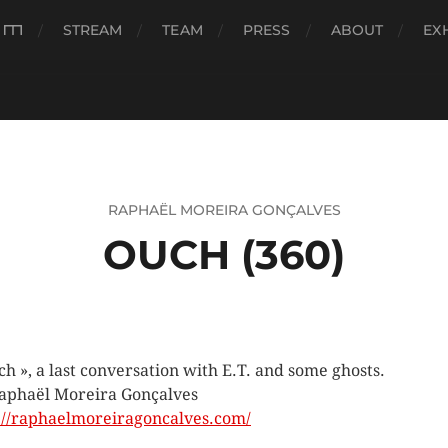
###
STREAM
TEAM
PRESS
ABOUT
EX
RAPHAËL MOREIRA GONÇALVES
OUCH (360)
ch », a last conversation with E.T. and some ghosts.
aphaël Moreira Gonçalves
://raphaelmoreiragoncalves.com/