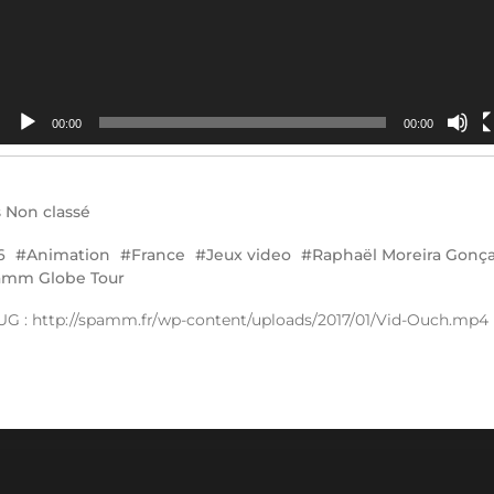
00:00
00:00
s
Non classé
6
Animation
France
Jeux video
Raphaël Moreira Gonça
amm Globe Tour
G : http://spamm.fr/wp-content/uploads/2017/01/Vid-Ouch.mp4