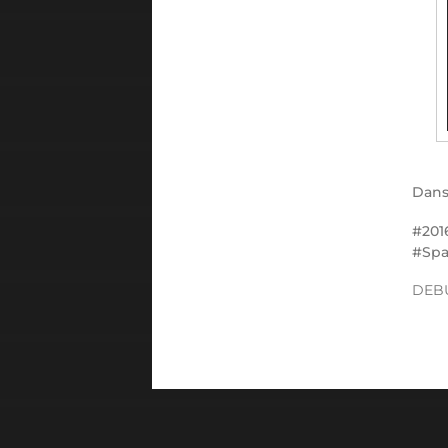
Dan
201
Sp
DEBU