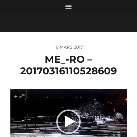
16 MARS 2017
ME_-RO –
20170316110528609
Lecteur
vidéo