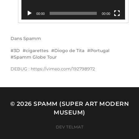
00:00
00:00
Dans
Spamm
3D
cigarettes
Diogo de Tita
Portugal
Spamm Globe Tour
DEBUG : https://vimeo.com/192798972
© 2026
SPAMM (SUPER ART MODERN
MUSEUM)
DEV TELMAT