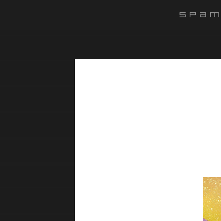
#######