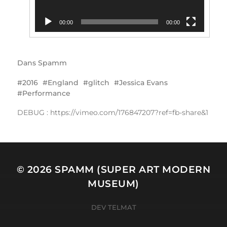
00:00
00:00
Dans
Spamm
2016
England
glitch
Jessica Evans
Performance
DEBUG : https://vimeo.com/176847207?ref=fb-share&1
© 2026
SPAMM (SUPER ART MODERN
MUSEUM)
DEV TELMAT