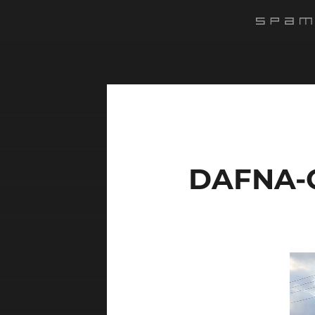
#######
DAFNA-
Lect
vidé