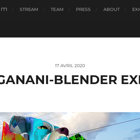
###
STREAM
TEAM
PRESS
ABOUT
EX
17 AVRIL 2020
GANANI-BLENDER EX
eur
o