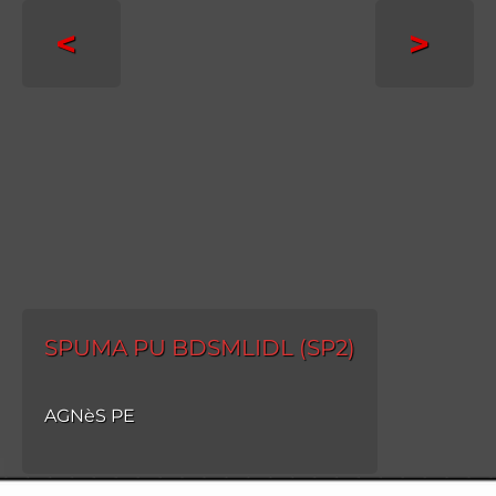
<
>
SPUMA PU BDSMLIDL (SP2)
AGNèS PE