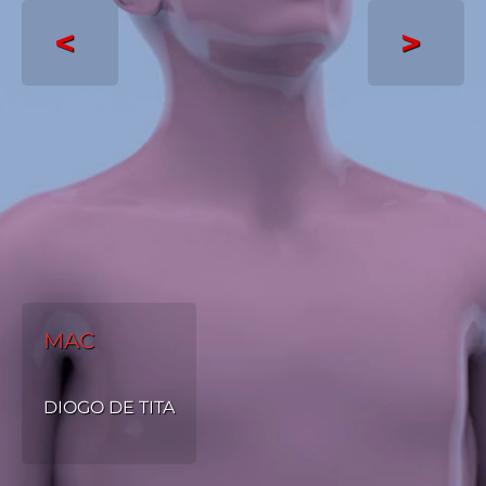
<
>
MAC
DIOGO DE TITA